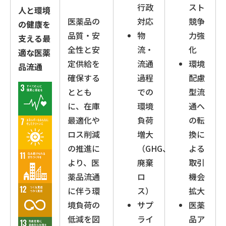
行政
スト
人と環境
医薬品の
対応
競争
の健康を
品質・安
物
力強
支える最
全性と安
流・
化
適な医薬
定供給を
流通
環境
品流通
確保する
過程
配慮
ととも
での
型流
に、在庫
環境
通へ
最適化や
負荷
の転
ロス削減
増大
換に
の推進に
（GHG、
よる
より、医
廃棄
取引
薬品流通
ロ
機会
に伴う環
ス）
拡大
境負荷の
サプ
医薬
低減を図
ライ
品ア