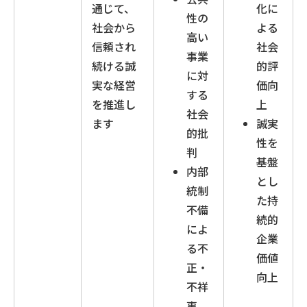
通じて、
化に
性の
社会から
よる
高い
信頼され
社会
事業
続ける誠
的評
に対
実な経営
価向
する
を推進し
上
社会
ます
誠実
的批
性を
判
基盤
内部
とし
統制
た持
不備
続的
によ
企業
る不
価値
正・
向上
不祥
事