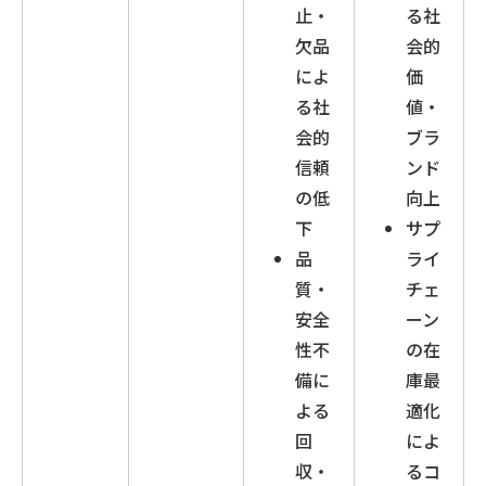
止・
る社
欠品
会的
によ
価
る社
値・
会的
ブラ
信頼
ンド
の低
向上
下
サプ
品
ライ
質・
チェ
安全
ーン
性不
の在
備に
庫最
よる
適化
回
によ
収・
るコ