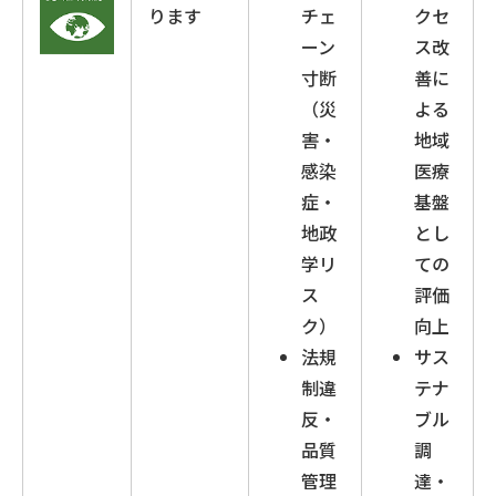
ります
チェ
クセ
ーン
ス改
寸断
善に
（災
よる
害・
地域
感染
医療
症・
基盤
地政
とし
学リ
ての
ス
評価
ク）
向上
法規
サス
制違
テナ
反・
ブル
品質
調
管理
達・