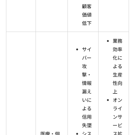
顧客
価値
低下
業務
サイ
効率
バー
化に
攻
よる
撃・
生産
情報
性向
漏え
上
いに
オン
よる
ライ
信用
ンサ
失墜
ービ
医療・個
シス
ス拡