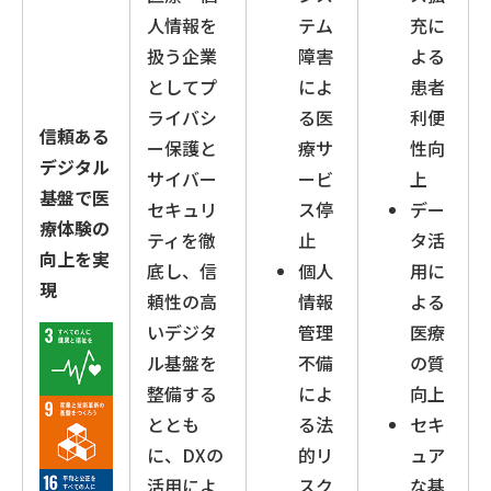
人情報を
テム
充に
扱う企業
障害
よる
としてプ
によ
患者
ライバシ
る医
利便
信頼ある
ー保護と
療サ
性向
デジタル
サイバー
ービ
上
基盤で医
セキュリ
ス停
デー
療体験の
ティを徹
止
タ活
向上を実
底し、信
個人
用に
現
頼性の高
情報
よる
いデジタ
管理
医療
ル基盤を
不備
の質
整備する
によ
向上
ととも
る法
セキ
に、DXの
的リ
ュア
活用によ
スク
な基