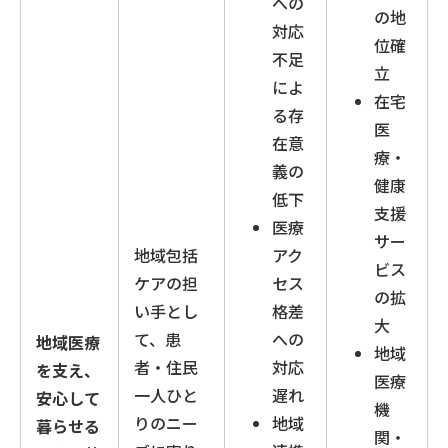
への
の地
対応
位確
不足
立
によ
在宅
る存
医
在意
療・
義の
健康
低下
支援
医療
サー
地域包括
アク
ビス
ケアの担
セス
の拡
い手とし
格差
大
て、患
への
地域医療
地域
者・住民
対応
を支え、
医療
一人ひと
遅れ
安心して
機
りのニー
地域
暮らせる
関・