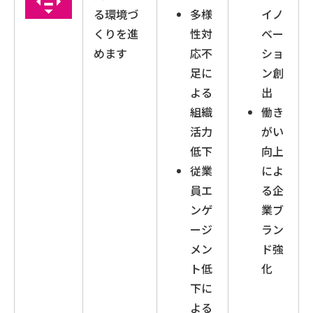
る環境づ
多様
イノ
くりを進
性対
ベー
めます
応不
ショ
足に
ン創
よる
出
組織
働き
活力
がい
低下
向上
従業
によ
員エ
る企
ンゲ
業ブ
ージ
ラン
メン
ド強
ト低
化
下に
よる