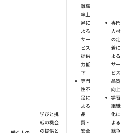
離職
率上
昇に
専門
よる
人材
サー
の定
ビス
着に
提供
よる
力低
サー
下
ビス
専門
品質
性不
向上
足に
学習
よる
組織
学びと挑
品
化に
戦の機会
質・
よる
の提供と
安全
競争
働く人の