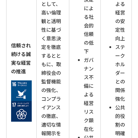
として、
よる
によ
高い倫理
経営
る社
観と透明
の安
会的
性に基づ
定性
信頼
く意思決
向上
の低
信頼され
定を徹底
ステ
下
続ける誠
するとと
ーク
ガバ
実な経営
もに、取
ホル
ナン
の推進
締役会の
ダー
ス不
監督機能
との
備に
の強化、
関係
よる
コンプラ
強化
経営
イアンス
公共
リス
の徹底、
的役
ク顕
適切な情
割の
在化
報開示を
明確
公共