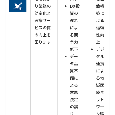
り業務の
DX投
盤構
効率化と
資の
築に
医療サー
遅れ
よる
ビスの質
によ
信頼
の向上を
る競
性向
図ります
争力
上
低下
デジ
デー
タル
タ品
連携
質不
によ
備に
る地
よる
域医
意思
療ネ
決定
ット
の誤
ワー
り
ク強