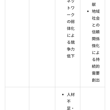
ネッ
献
トワ
地域
ーク
社会
の弱
との
体化
信頼
によ
関係
る競
強化
争力
によ
低下
る持
続的
需要
創出
人材
不
足・