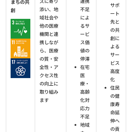
ズに寄り
連携
まちの共
サポ
添い、地
不足
創
ート
域社会や
によ
先と
他の医療
るサ
の共
機関と連
ービ
創に
携しなが
ス価
よる
ら、医療
値の
サー
の質・安
停滞
ビス
全性・ア
在宅
高度
クセス性
医
化
の向上に
療・
住民
取り組み
高齢
の健
ます
化対
康寿
応力
命延
不足
伸へ
地域
の貢