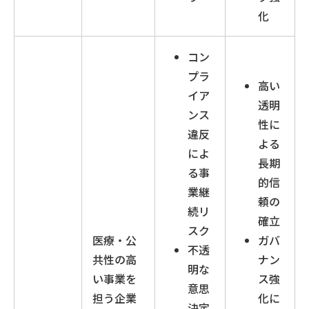
化
コン
プラ
高い
イア
透明
ンス
性に
違反
よる
によ
長期
る事
的信
業継
頼の
続リ
確立
スク
医療・公
ガバ
不透
共性の高
ナン
明な
い事業を
ス強
意思
担う企業
化に
決定