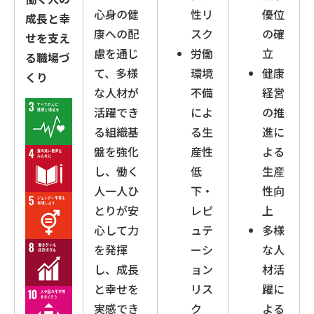
心身の健
性リ
優位
成長と幸
康への配
スク
の確
せを支え
慮を通じ
労働
立
る職場づ
て、多様
環境
健康
くり
な人材が
不備
経営
活躍でき
によ
の推
る組織基
る生
進に
盤を強化
産性
よる
し、働く
低
生産
人一人ひ
下・
性向
とりが安
レピ
上
心して力
ュテ
多様
を発揮
ーシ
な人
し、成長
ョン
材活
と幸せを
リス
躍に
実感でき
ク
よる