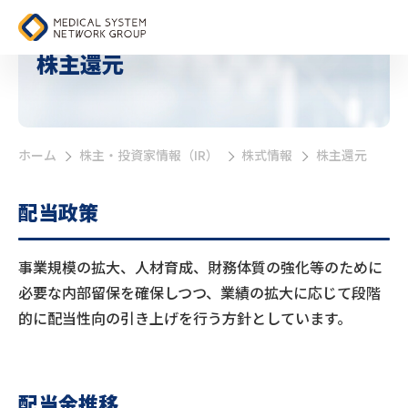
株主還元
ホーム
株主・投資家情報（IR）
株式情報
株主還元
>
>
>
配当政策
事業規模の拡大、人材育成、財務体質の強化等のために
必要な内部留保を確保しつつ、業績の拡大に応じて段階
的に配当性向の引き上げを行う方針としています。
配当金推移